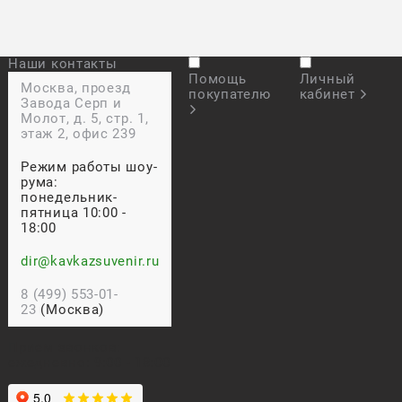
Наши контакты
Помощь
Личный
Москва, проезд
покупателю
кабинет
Завода Серп и
Молот, д. 5, стр. 1,
этаж 2, офис 239
Режим работы шоу-
рума:
понедельник-
пятница 10:00 -
18:00
dir@kavkazsuvenir.ru
8 (499) 553-01-
23
(Москва)
Прием звонков:
ежедневно: 9:00 - 18:00