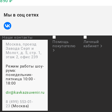
890
 ₽
Мы в соц сетях
Наши контакты
Помощь
Личный
Москва, проезд
покупателю
кабинет
Завода Серп и
Молот, д. 5, стр. 1,
этаж 2, офис 239
Режим работы шоу-
рума:
понедельник-
пятница 10:00 -
18:00
dir@kavkazsuvenir.ru
8 (499) 553-01-
23
(Москва)