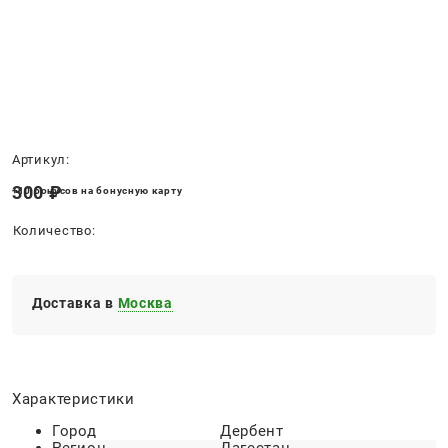
Нет в наличии
Артикул:
300
 ₽
+10 бонусов на бонусную карту
Количество:
Доставка в
Москва
Характеристики
Город
Дербент