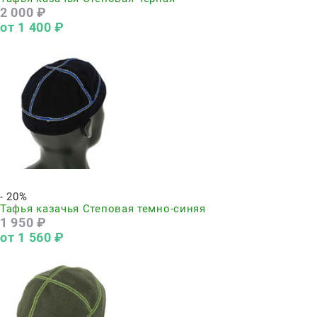
2 000
 ₽
от
1 400
 ₽
Нет в наличии
- 20%
Тафья казачья Степовая темно-синяя
1 950
 ₽
от
1 560
 ₽