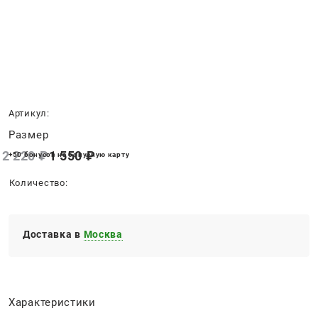
Нет в наличии
Артикул:
Размер
2 220
 ₽
1 550
 ₽
+50 бонусов на бонусную карту
Количество:
Доставка в
Москва
Характеристики