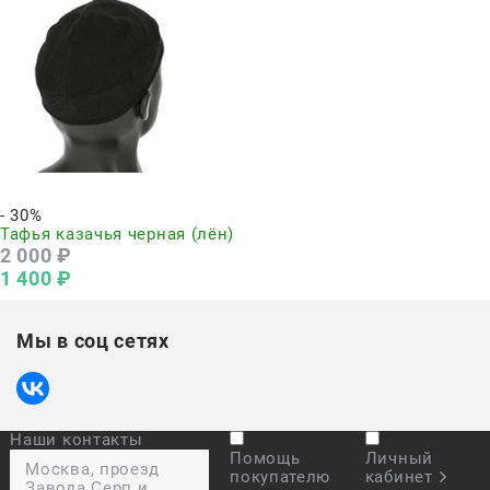
Нет в наличии
- 30%
Тафья казачья черная (лён)
2 000
 ₽
1 400
 ₽
Мы в соц сетях
Наши контакты
Помощь
Личный
Москва, проезд
покупателю
кабинет
Завода Серп и