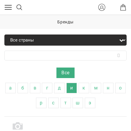
Бренды
Все
а
б
в
г
д
и
к
м
н
о
р
с
т
ш
э