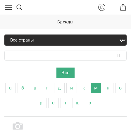
Бренды
Все
а
б
в
г
д
и
к
м
н
о
р
с
т
ш
э