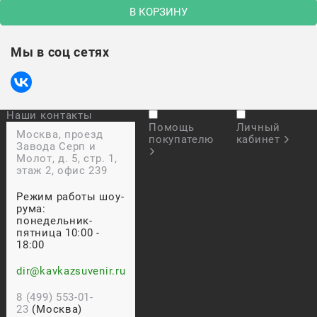
В КОРЗИНУ
Мы в соц сетях
Наши контакты
Помощь
Личный
Москва, проезд
покупателю
кабинет
Завода Серп и
Молот, д. 5, стр. 1,
этаж 2, офис 239
Режим работы шоу-
рума:
понедельник-
пятница 10:00 -
18:00
dir@kavkazsuvenir.ru
8 (499) 553-01-
23
(Москва)