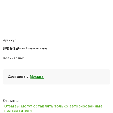
Нет в наличии
Артикул:
5 060
 ₽
+150 бонусов на бонусную карту
Количество:
Доставка в
Москва
Отзывы
Отзывы могут оставлять только авторизованные
пользователи