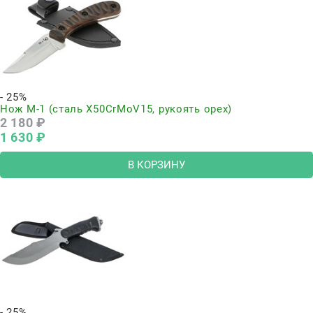
- 25%
Нож М-1 (сталь Х50CrMoV15, рукоять орех)
2 180
 ₽
1 630
 ₽
В КОРЗИНУ
- 25%