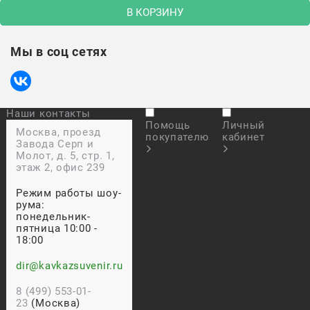
В КОРЗИНУ
Мы в соц сетях
Наши контакты
Помощь
Личный
Москва, проезд
покупателю
кабинет
Завода Серп и
Молот, д. 5, стр. 1,
этаж 2, офис 239
Режим работы шоу-
рума:
понедельник-
пятница 10:00 -
18:00
dir@kavkazsuvenir.ru
8 (499) 553-01-
23
(Москва)