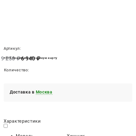
Нет в наличии
Артикул:
9 250
 ₽
6 940
 ₽
+210 бонусов на бонусную карту
Количество:
Доставка в
Москва
Характеристики