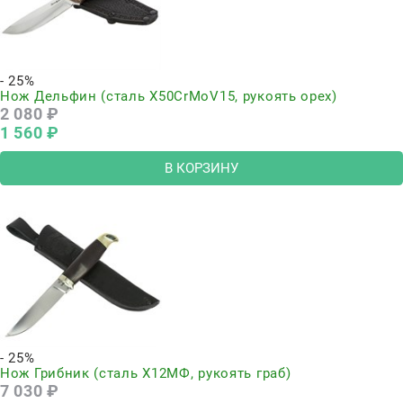
- 25%
Нож Дельфин (сталь Х50CrMoV15, рукоять орех)
2 080
 ₽
1 560
 ₽
В КОРЗИНУ
- 25%
Нож Грибник (сталь Х12МФ, рукоять граб)
7 030
 ₽