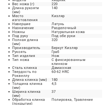
Модель
Хищник
Вес ножа (г)
220
Длина рукояти
140
(мм)
Место
Кизляр
изготовления
Навершие
Латунь
Назначение
Разделочный
Ножны
Натуральная кожа
Под руку
Под обе руки
Полная длина
320
(мм)
Производитель
Беркут Кизляр
Рукоять
Граб
Тип изделия
Нож
Тип ножа
С фиксированным
клинком
Сталь клинка
Дамасская
Твердость по
60-62 HRC
Роквеллу
Длина клинка (мм)
180
Толщина клинка
4,5
(мм)
Ширина клинка
37
(мм)
Обработка клинка
Полировка, Травление
(покрытие)