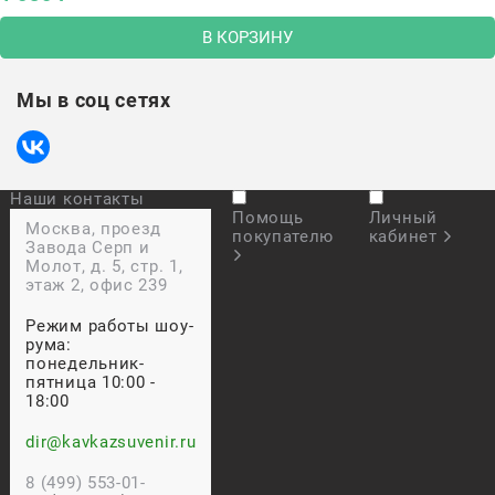
В КОРЗИНУ
Мы в соц сетях
Наши контакты
Помощь
Личный
Москва, проезд
покупателю
кабинет
Завода Серп и
Молот, д. 5, стр. 1,
этаж 2, офис 239
Режим работы шоу-
рума:
понедельник-
пятница 10:00 -
18:00
dir@kavkazsuvenir.ru
8 (499) 553-01-