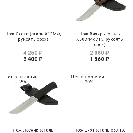
Нож Охота (сталь Х12МФ,
Нож Визирь (сталь
рукоять орех)
Х50CrMoV15, рукоять
орех)
4 250
 ₽
2 080
 ₽
3 400
 ₽
1 560
 ₽
Нет в наличии
Нет в наличии
- 35%
- 20%
Нож Лесник (сталь
Нож Енот (сталь 65Х13,