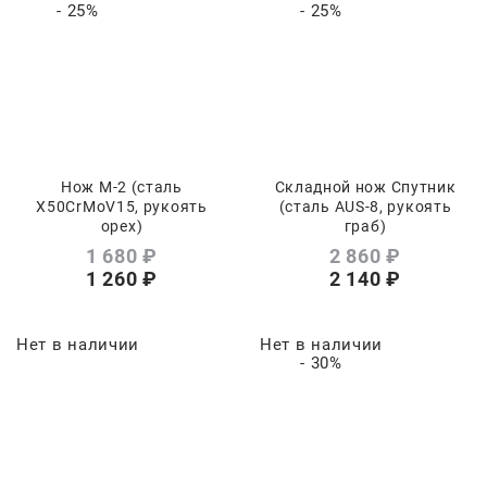
- 25%
- 25%
Нож М-2 (сталь
Складной нож Спутник
Х50CrMoV15, рукоять
(сталь AUS-8, рукоять
орех)
граб)
1 680
 ₽
2 860
 ₽
1 260
 ₽
2 140
 ₽
Нет в наличии
Нет в наличии
- 30%