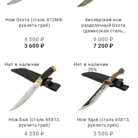
Нож Охота (сталь Х12МФ,
Кизлярский нож
рукоять граб)
разделочный Охота
(дамасская сталь,
рукоять граб)
4 500
 ₽
9 000
 ₽
3 600
 ₽
7 200
 ₽
Нет в наличии
Нет в наличии
- 20%
- 25%
Нож Бык (сталь 65Х13,
Нож Удав (сталь 65Х13,
рукоять граб)
рукоять орех)
4 250
 ₽
3 500
 ₽