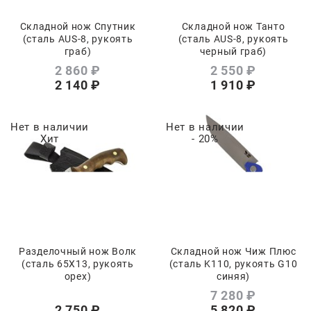
Складной нож Спутник
Складной нож Танто
(сталь AUS-8, рукоять
(сталь AUS-8, рукоять
граб)
черный граб)
2 860
 ₽
2 550
 ₽
2 140
 ₽
1 910
 ₽
Нет в наличии
Нет в наличии
Хит
- 20%
Разделочный нож Волк
Складной нож Чиж Плюс
(сталь 65Х13, рукоять
(сталь K110, рукоять G10
орех)
синяя)
7 280
 ₽
2 750
 ₽
5 820
 ₽