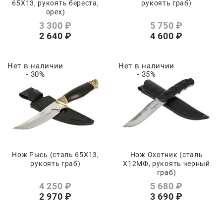
65Х13, рукоять береста,
рукоять граб)
орех)
3 300
 ₽
5 750
 ₽
2 640
 ₽
4 600
 ₽
Нет в наличии
Нет в наличии
- 30%
- 35%
Нож Рысь (сталь 65Х13,
Нож Охотник (сталь
рукоять граб)
Х12МФ, рукоять черный
граб)
4 250
 ₽
5 680
 ₽
2 970
 ₽
3 690
 ₽