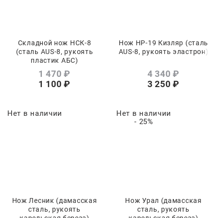
Складной нож НСК-8
Нож НР-19 Кизляр (сталь
(сталь AUS-8, рукоять
AUS-8, рукоять эластрон)
пластик АБС)
1 470
 ₽
4 340
 ₽
1 100
 ₽
3 250
 ₽
Нет в наличии
Нет в наличии
- 25%
Нож Лесник (дамасская
Нож Урал (дамасская
сталь, рукоять
сталь, рукоять
карельская береза)
карельская береза)