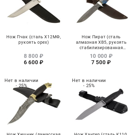
Нож Пчак (сталь Х12МФ,
Нож Пират (сталь
рукоять орех)
алмазная ХВ5, рукоять
стабилизированная
карельская береза, акрил,
8 800
 ₽
10 000
 ₽
шишка)
6 600
 ₽
7 500
 ₽
Нет в наличии
Нет в наличии
- 25%
- 25%
Нож Хищник (дамасская
Нож Хантер (сталь K110,